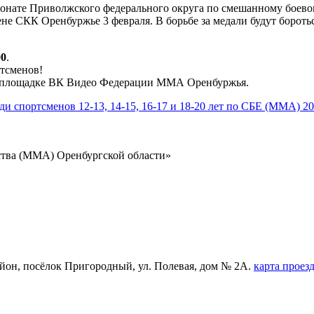
ионате Приволжского федерального округа по смешанному боево
рене СКК Оренбуржье 3 февраля. В борьбе за медали будут бороть
00
.
тсменов!
на площадке ВК Видео Федерации ММА Оренбуржья.
и спортсменов 12-13, 14-15, 16-17 и 18-20 лет по СБЕ (ММА) 2
ства (ММА) Оренбургской области»
айон, посёлок Пригородный, ул. Полевая, дом № 2А.
карта проез