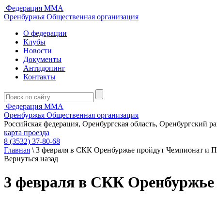
Федерация ММА
Оренбуржья
Общественная организация
О федерации
Клубы
Новости
Документы
Антидопинг
Контакты
Федерация ММА
Оренбуржья
Общественная организация
Российская федерация, Оренбургская область, Оренбургский р
карта проезда
8 (3532) 37-80-68
Главная
\
3 февраля в СКК Оренбуржье пройдут Чемпионат и 
Вернуться назад
3 февраля в СКК Оренбуржье