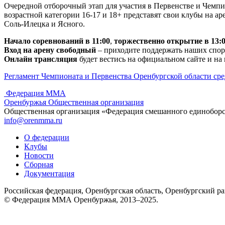
Очередной отборочный этап для участия в Первенстве и Чемп
возрастной категории 16-17 и 18+ представят свои клубы на а
Соль-Илецка и Ясного.
Начало соревнований в 11:00
,
торжественно открытие в 13:
Вход на арену свободный
– приходите поддержать наших спор
Онлайн трансляция
будет вестись на официальном сайте и 
Регламент Чемпионата и Первенства Оренбургской области сред
Федерация ММА
Оренбуржья
Общественная организация
Общественная организация «Федерация смешанного единобор
info@orenmma.ru
О федерации
Клубы
Новости
Сборная
Документация
Российская федерация, Оренбургская область, Оренбургский р
© Федерация ММА Оренбуржья, 2013–2025.