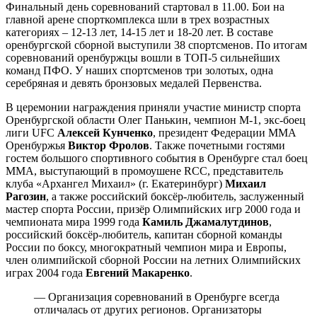
Финальный день соревнований стартовал в 11.00. Бои на
главной арене спорткомплекса шли в трех возрастных
категориях – 12-13 лет, 14-15 лет и 18-20 лет. В составе
оренбургской сборной выступили 38 спортсменов. По итогам
соревнований оренбуржцы вошли в ТОП-5 сильнейших
команд ПФО. У наших спортсменов три золотых, одна
серебряная и девять бронзовых медалей Первенства.
В церемонии награждения приняли участие министр спорта
Оренбургской области Олег Панькин, чемпион М-1, экс-боец
лиги UFC
Алексей Кунченко
, президент Федерации ММА
Оренбуржья
Виктор Фролов
. Также почетными гостями
гостем большого спортивного события в Оренбурге стал боец
ММА, выступающий в промоушене RCC, представитель
клуба «Архангел Михаил» (г. Екатеринбург)
Михаил
Рагозин
, а также российский боксёр-любитель, заслуженный
мастер спорта России, призёр Олимпийских игр 2000 года и
чемпионата мира 1999 года
Камиль Джамалутдинов
,
российский боксёр-любитель, капитан сборной команды
России по боксу, многократный чемпион мира и Европы,
член олимпийской сборной России на летних Олимпийских
играх 2004 года
Евгений Макаренко
.
— Организация соревнований в Оренбурге всегда
отличалась от других регионов. Организаторы