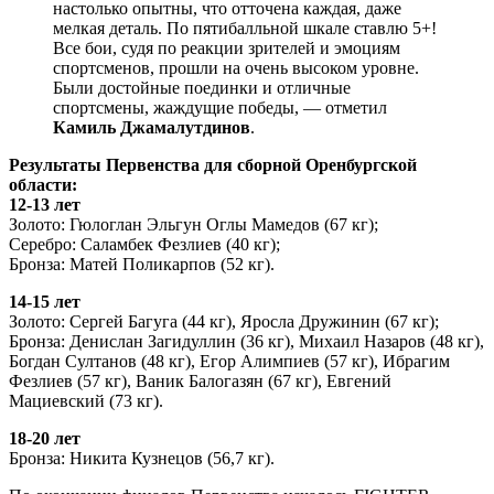
настолько опытны, что отточена каждая, даже
мелкая деталь. По пятибалльной шкале ставлю 5+!
Все бои, судя по реакции зрителей и эмоциям
спортсменов, прошли на очень высоком уровне.
Были достойные поединки и отличные
спортсмены, жаждущие победы, — отметил
Камиль Джамалутдинов
.
Результаты Первенства для сборной Оренбургской
области:
12-13 лет
Золото: Гюлоглан Эльгун Оглы Мамедов (67 кг);
Серебро: Саламбек Фезлиев (40 кг);
Бронза: Матей Поликарпов (52 кг).
14-15 лет
Золото: Сергей Багуга (44 кг), Яросла Дружинин (67 кг);
Бронза: Денислан Загидуллин (36 кг), Михаил Назаров (48 кг),
Богдан Султанов (48 кг), Егор Алимпиев (57 кг), Ибрагим
Фезлиев (57 кг), Ваник Балогазян (67 кг), Евгений
Мациевский (73 кг).
18-20 лет
Бронза: Никита Кузнецов (56,7 кг).