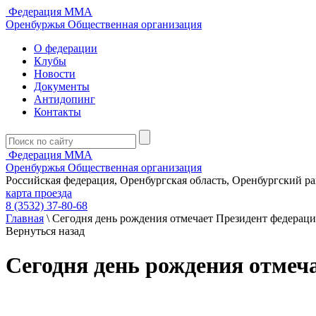
Федерация ММА
Оренбуржья
Общественная организация
О федерации
Клубы
Новости
Документы
Антидопинг
Контакты
Федерация ММА
Оренбуржья
Общественная организация
Российская федерация, Оренбургская область, Оренбургский р
карта проезда
8 (3532) 37-80-68
Главная
\
Сегодня день рождения отмечает Президент федера
Вернуться назад
Сегодня день рождения отме