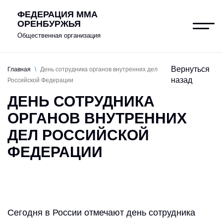
ФЕДЕРАЦИЯ ММА
ОРЕНБУРЖЬЯ
Общественная организация
Вернуться
Главная
\
День сотрудника органов внутренних дел
назад
Российской Федерации
О федерации
ДЕНЬ СОТРУДНИКА
Клубы
ОРГАНОВ ВНУТРЕННИХ
ДЕЛ РОССИЙСКОЙ
Новости
ФЕДЕРАЦИИ
Документы
Антидопинг
Контакты
Сегодня в России отмечают день сотрудника