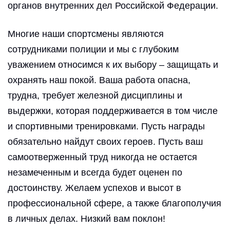
органов внутренних дел Российской Федерации.
Российская федерация, Оренбургская область,
Оренбургский район, посёлок Пригородный, ул. Полевая,
Многие наши спортсмены являются
дом № 2А.
карта проезда
сотрудниками полиции и мы с глубоким
уважением относимся к их выбору – защищать и
8 (3532) 37-80-68
охранять наш покой. Ваша работа опасна,
трудна, требует железной дисциплины и
выдержки, которая поддерживается в том числе
и спортивными тренировками. Пусть награды
обязательно найдут своих героев. Пусть ваш
самоотверженный труд никогда не остается
незамеченным и всегда будет оценен по
достоинству. Желаем успехов и высот в
профессиональной сфере, а также благополучия
в личных делах. Низкий вам поклон!