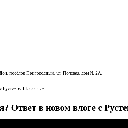
айон, посёлок Пригородный, ул. Полевая, дом № 2А.
е с Рустемом Шафеевым
тя? Ответ в новом влоге с Ру