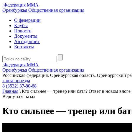
Федерация ММА
Оренбуржья
Общественная организация
О федерации
Клубы
Новости
Документы
Антидопинг
Контакты
Федерация ММА
Оренбуржья
Общественная организация
Российская федерация, Оренбургская область, Оренбургский р
карта проезда
8 (3532) 37-80-68
Главная
\
Кто сильнее — тренер или батя? Ответ в новом влог
Вернуться назад
Кто сильнее — тренер или ба