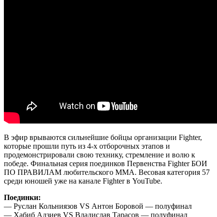
В эфир врываются сильнейшие бойцы организации Fighter,
которые прошли путь из 4-х отборочных этапов и
продемонстрировали свою технику, стремление и волю к
победе. Финальная серия поединков Первенства Fighter БОИ
ПО ПРАВИЛАМ любительского ММА. Весовая категория 57
среди юношей уже на канале Fighter в YouTube.
Поединки:
— Руслан Кольниязов VS Антон Боровой — полуфинал
— Хабиб Адзиев VS Владислав Тарасов — полуфинал