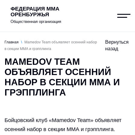
ФЕДЕРАЦИЯ ММА
ОРЕНБУРЖЬЯ
Общественная организация
Вернуться
Главная
\
Mamedov Team объявляет осенний набор
назад
в секции ММА и грэпплинга
О федерации
MAMEDOV TEAM
Клубы
ОБЪЯВЛЯЕТ ОСЕННИЙ
НАБОР В СЕКЦИИ ММА И
Новости
ГРЭППЛИНГА
Документы
Антидопинг
Бойцовский клуб «Mamedov Team» объявляет
Контакты
осенний набор в секции ММА и грэпплинга.