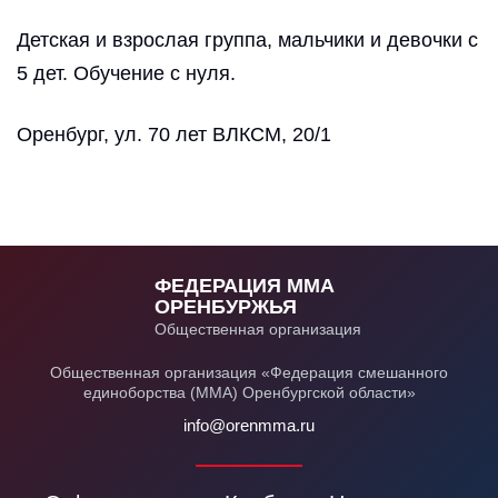
Российская федерация, Оренбургская область,
Детская и взрослая группа, мальчики и девочки с
Оренбургский район, посёлок Пригородный, ул. Полевая,
5 дет. Обучение с нуля.
дом № 2А.
карта проезда
Оренбург, ул. 70 лет ВЛКСМ, 20/1
8 (3532) 37-80-68
ФЕДЕРАЦИЯ ММА
ОРЕНБУРЖЬЯ
Общественная организация
Общественная организация «Федерация смешанного
единоборства (ММА) Оренбургской области»
info@orenmma.ru