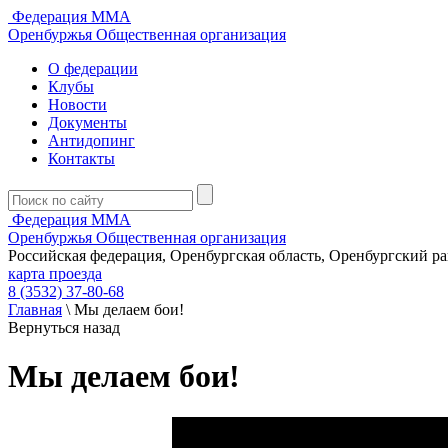
Федерация ММА
Оренбуржья
Общественная организация
О федерации
Клубы
Новости
Документы
Антидопинг
Контакты
Федерация ММА
Оренбуржья
Общественная организация
Российская федерация, Оренбургская область, Оренбургский р
карта проезда
8 (3532) 37-80-68
Главная
\
Мы делаем бои!
Вернуться назад
Мы делаем бои!