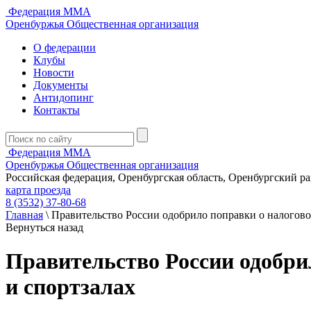
Федерация ММА
Оренбуржья
Общественная организация
О федерации
Клубы
Новости
Документы
Антидопинг
Контакты
Федерация ММА
Оренбуржья
Общественная организация
Российская федерация, Оренбургская область, Оренбургский р
карта проезда
8 (3532) 37-80-68
Главная
\
Правительство России одобрило поправки о налоговом
Вернуться назад
Правительство России одобрил
и спортзалах