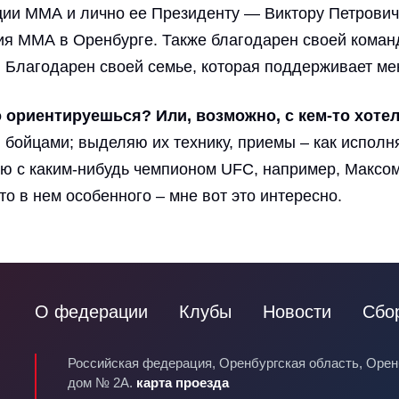
ции ММА и лично ее Президенту — Виктору Петровичу
тия ММА в Оренбурге. Также благодарен своей команд
о. Благодарен своей семье, которая поддерживает ме
о ориентируешься? Или, возможно, с кем-то хоте
 бойцами; выделяю их технику, приемы – как исполн
бою с каким-нибудь чемпионом UFC, например, Максом
то в нем особенного – мне вот это интересно.
О федерации
Клубы
Новости
Сбо
Российская федерация, Оренбургская область, Оренб
дом № 2А.
карта проезда