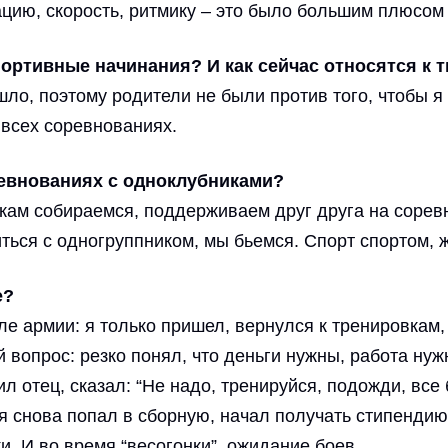
цию, скорость, ритмику – это было большим плюсом
ортивные начинания? И как сейчас относятся к 
ло, поэтому родители не были против того, чтобы я 
 всех соревнованиях.
ревнованиях с одноклубниками?
икам собираемся, поддерживаем друг друга на сорев
ться с одногруппником, мы бьемся. Спорт спортом, 
е?
 армии: я только пришел, вернулся к тренировкам, у
опрос: резко понял, что деньги нужны, работа нужна
л отец, сказал: “Не надо, тренируйся, подожди, все 
 снова попал в сборную, начал получать стипендию
и. И во время “весогонки”, ожидание боев.