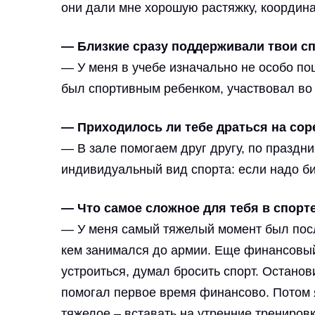
они дали мне хорошую растяжку, координа
— Близкие сразу поддерживали твои сп
— У меня в учебе изначально не особо пош
был спортивным ребенком, участвовал во
— Приходилось ли тебе драться на со
— В зале помогаем друг другу, по праздн
индивидуальный вид спорта: если надо би
— Что самое сложное для тебя в спорт
— У меня самый тяжелый момент был после
кем занимался до армии. Еще финансовый в
устроиться, думал бросить спорт. Останови
помогал первое время финансово. Потом я
тяжелое – вставать на утренние тренировк