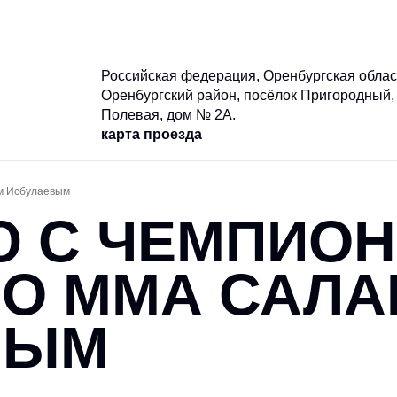
и
Клубы
Новости
Документы
Российская федерация, Оренбургская облас
Оренбургский район, посёлок Пригородный, 
Полевая, дом № 2А.
карта проезда
м Исбулаевым
Ю С ЧЕМПИО
ПО ММА САЛ
ВЫМ