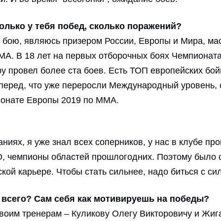
олько у тебя побед, сколько поражений?
бою, являюсь призером России, Европы и Мира, маст
МА. В 18 лет на первых отборочных боях Чемпионат
 провел более ста боев. Есть ТОП европейских бойц
 вперед, что уже переросли Международный уровень,
ионате Европы 2019 по ММА.
ниях, я уже знал всех соперников, у нас в клубе п
, чемпионы областей прошлогодних. Поэтому было о
кой карьере. Чтобы стать сильнее, надо биться с си
 всего? Сам себя как мотивируешь на победы?
своим тренерам – Куликову Олегу Викторовичу и Жи