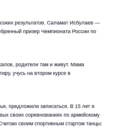
соких результатов. Саламат Исбулаев —
ебрянный призер Чемпионата России по
калов, родители там и живут. Мама
иру, учусь на втором курсе в
я, предложили записаться. В 15 лет я
ервых своих соревнованиях по армейскому
 Считаю своим спортивным стартом танцы: