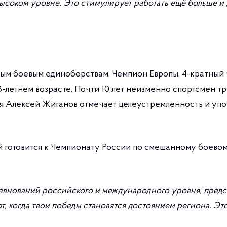
высоком уровне. Это стимулирует работать ещё больше и 
ным боевым единоборствам, Чемпион Европы, 4-кратный
-летнем возрасте. Почти 10 лет неизменно спортсмен т
Алексей Жиганов отмечает целеустремленность и упор
й готовится к Чемпионату России по смешанному боевом
евнований российского и международного уровня, предс
т, когда твои победы становятся достоянием региона. Это