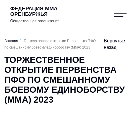
ФЕДЕРАЦИЯ ММА
ОРЕНБУРЖЬЯ
Общественная организация
Вернуться
Главная
\
Торжественное открытие Первенства ПФО
назад
по смешанному боевому единоборству (ММА) 2023
О федерации
ТОРЖЕСТВЕННОЕ
Клубы
ОТКРЫТИЕ ПЕРВЕНСТВА
ПФО ПО СМЕШАННОМУ
Новости
БОЕВОМУ ЕДИНОБОРСТВУ
Документы
(ММА) 2023
Антидопинг
Контакты