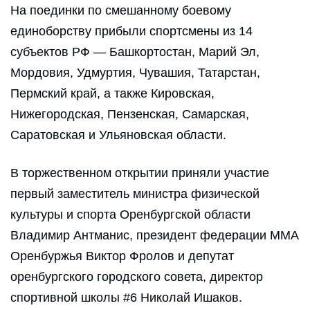
На поединки по смешанному боевому
Российская федерация, Оренбургская область,
единоборству прибыли спортсмены из 14
Оренбургский район, посёлок Пригородный, ул. Полевая,
дом № 2А.
субъектов РФ — Башкортостан, Марий Эл,
карта проезда
Мордовия, Удмуртия, Чувашия, Татарстан,
8 (3532) 37-80-68
Пермский край, а также Кировская,
Нижегородская, Пензенская, Самарская,
Саратовская и Ульяновская области.
В торжественном открытии приняли участие
первый заместитель министра физической
культуры и спорта Оренбургской области
Владимир Антманис, президент федерации ММА
Оренбуржья Виктор Фролов и депутат
оренбургского городского совета, директор
спортивной школы #6 Николай Ишаков.