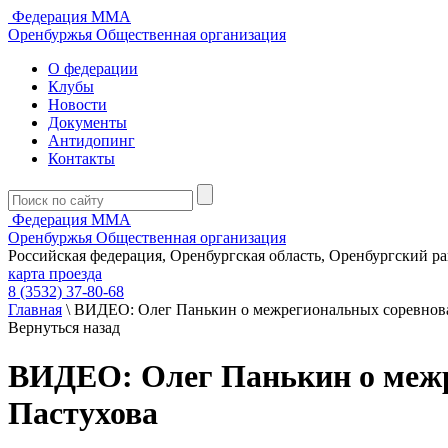
Федерация ММА
Оренбуржья
Общественная организация
О федерации
Клубы
Новости
Документы
Антидопинг
Контакты
Федерация ММА
Оренбуржья
Общественная организация
Российская федерация, Оренбургская область, Оренбургский р
карта проезда
8 (3532) 37-80-68
Главная
\
ВИДЕО: Олег Панькин о межрегиональных соревнов
Вернуться назад
ВИДЕО: Олег Панькин о меж
Пастухова