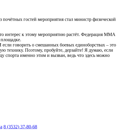
 почётных гостей мероприятия стал министр физической
 что интерес к этому мероприятию растёт. Федерация ММА
й площадке.
И если говорить о смешанных боевых единоборствах – это
ую технику. Поэтому, пробуйте, дерзайте! Я думаю, если
ду спорта именно этим и вызван, ведь что здесь можно
да
8 (3532) 37-80-68