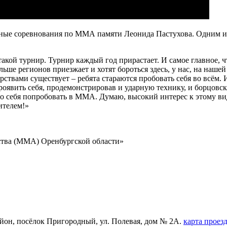
ые соревнования по ММА памяти Леонида Пастухова. Одним из
такой турнир. Турнир каждый год прирастает. И самое главное,
льше регионов приезжает и хотят бороться здесь, у нас, на наше
твами существует – ребята стараются пробовать себя во всём. 
роявить себя, продемонстрировав и ударную технику, и борцовск
но себя попробовать в ММА. Думаю, высокий интерес к этому ви
ителем!»
ства (ММА) Оренбургской области»
айон, посёлок Пригородный, ул. Полевая, дом № 2А.
карта проез