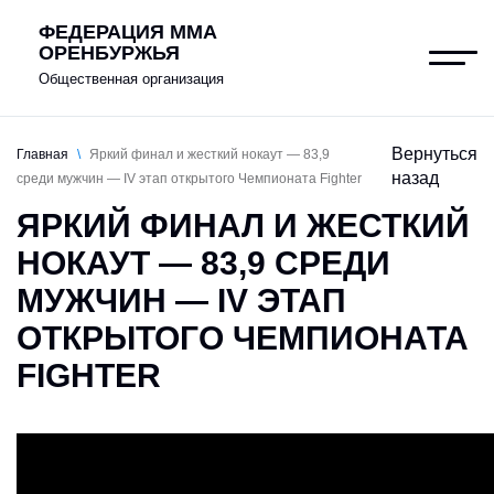
ФЕДЕРАЦИЯ ММА
ОРЕНБУРЖЬЯ
Общественная организация
Вернуться
Главная
\
Яркий финал и жесткий нокаут — 83,9
назад
среди мужчин — IV этап открытого Чемпионата Fighter
О федерации
ЯРКИЙ ФИНАЛ И ЖЕСТКИЙ
Клубы
НОКАУТ — 83,9 СРЕДИ
МУЖЧИН — IV ЭТАП
Новости
ОТКРЫТОГО ЧЕМПИОНАТА
Документы
FIGHTER
Антидопинг
Контакты