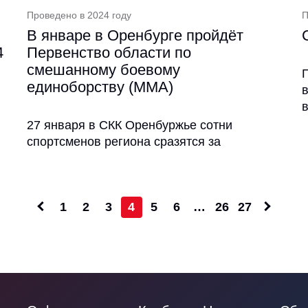
Проведено в 2024 году
П
В январе в Оренбурге пройдёт
4
Первенство области по
смешанному боевому
единоборству (ММА)
27 января в СКК Оренбуржье сотни
спортсменов региона сразятся за
1
2
3
4
5
6
…
26
27